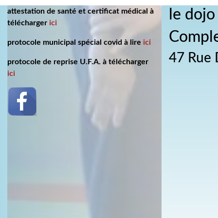
le dojo
attestation de santé et certificat médical à
télécharger
ici
Comple
protocole municipal spécial covid à lire
ici
47 Rue 
protocole de reprise U.F.A. à télécharger
ici