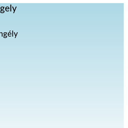
ngely
ngély